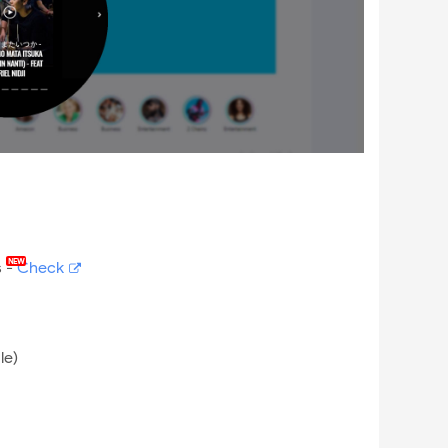
s
-
Check
le)