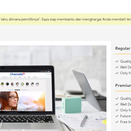
sti tahu dimana pemiliknya". Saya siap membantu dan menghargai Anda membeli t
Regular
Quali
Well 
Only f
Premium
Quali
Well 
Only f
Future
Free I