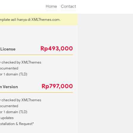
Home
Contact
emplate asli hanya di XMLThemes.com.
Rp493,000
 License
ty checked by XMLThemes
Documented
or 1 domain (TLD)
Rp797,000
 Version
ty checked by XMLThemes
Documented
or 1 domain (TLD)
 updates
nstallation & Request*